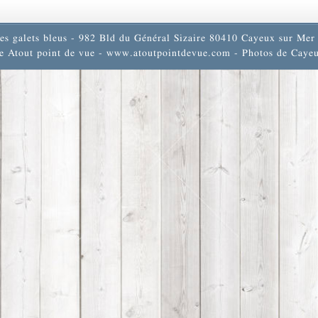
es galets bleus - 982 Bld du Général Sizaire 80410 Cayeux sur Mer 
e Atout point de vue -
www.atoutpointdevue.com
- Photos de Cayeu