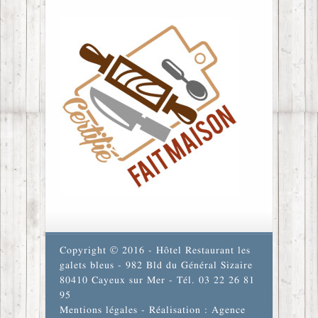
Copyright © 2016 - Hôtel Restaurant les
galets bleus - 982 Bld du Général Sizaire
80410 Cayeux sur Mer - Tél. 03 22 26 81
95
Mentions légales
- Réalisation : Agence